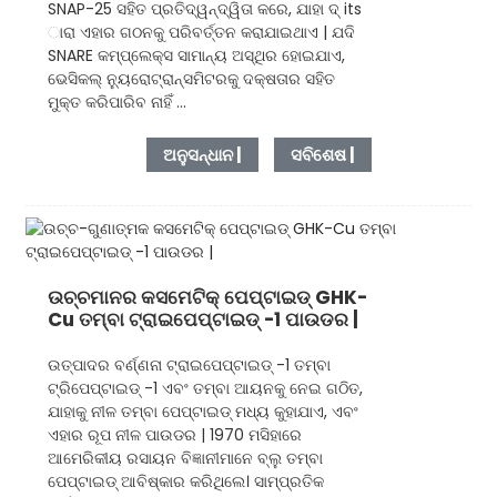
SNAP-25 ସହିତ ପ୍ରତିଦ୍ୱନ୍ଦ୍ୱିତା କରେ, ଯାହା ଦ୍ its
ାରା ଏହାର ଗଠନକୁ ପରିବର୍ତ୍ତନ କରାଯାଇଥାଏ | ଯଦି
SNARE କମ୍ପ୍ଲେକ୍ସ ସାମାନ୍ୟ ଅସ୍ଥିର ହୋଇଯାଏ,
ଭେସିକଲ୍ ନ୍ୟୁରୋଟ୍ରାନ୍ସମିଟରକୁ ଦକ୍ଷତାର ସହିତ
ମୁକ୍ତ କରିପାରିବ ନାହିଁ ...
ଅନୁସନ୍ଧାନ |
ସବିଶେଷ |
ଉଚ୍ଚମାନର କସମେଟିକ୍ ପେପ୍ଟାଇଡ୍ GHK-
Cu ତମ୍ବା ଟ୍ରାଇପେପ୍ଟାଇଡ୍ -1 ପାଉଡର |
ଉତ୍ପାଦର ବର୍ଣ୍ଣନା ଟ୍ରାଇପେପ୍ଟାଇଡ୍ -1 ତମ୍ବା
ଟ୍ରିପେପ୍ଟାଇଡ୍ -1 ଏବଂ ତମ୍ବା ଆୟନକୁ ନେଇ ଗଠିତ,
ଯାହାକୁ ନୀଳ ତମ୍ବା ପେପ୍ଟାଇଡ୍ ମଧ୍ୟ କୁହାଯାଏ, ଏବଂ
ଏହାର ରୂପ ନୀଳ ପାଉଡର | 1970 ମସିହାରେ
ଆମେରିକୀୟ ରସାୟନ ବିଜ୍ଞାନୀମାନେ ବ୍ଲୁ ତମ୍ବା
ପେପ୍ଟାଇଡ୍ ଆବିଷ୍କାର କରିଥିଲେ। ସାମ୍ପ୍ରତିକ