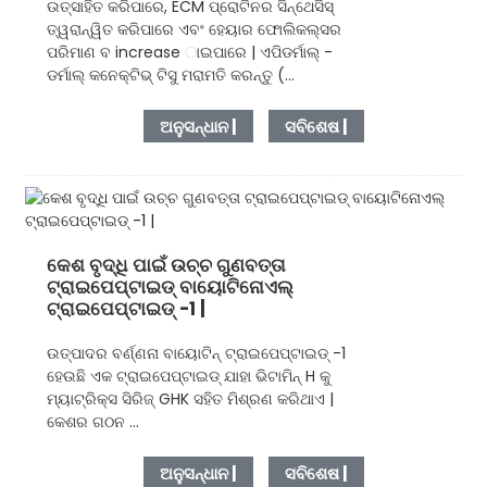
ଉତ୍ସାହିତ କରିପାରେ, ECM ପ୍ରୋଟିନର ସିନ୍ଥେସିସ୍
ତ୍ୱରାନ୍ୱିତ କରିପାରେ ଏବଂ ହେୟାର ଫୋଲିକଲ୍ସର
ପରିମାଣ ବ increase ାଇପାରେ | ଏପିଡର୍ମାଲ୍ -
ଡର୍ମାଲ୍ କନେକ୍ଟିଭ୍ ଟିସୁ ମରାମତି କରନ୍ତୁ (...
ଅନୁସନ୍ଧାନ |
ସବିଶେଷ |
କେଶ ବୃଦ୍ଧି ପାଇଁ ଉଚ୍ଚ ଗୁଣବତ୍ତା
ଟ୍ରାଇପେପ୍ଟାଇଡ୍ ବାୟୋଟିନୋଏଲ୍
ଟ୍ରାଇପେପ୍ଟାଇଡ୍ -1 |
ଉତ୍ପାଦର ବର୍ଣ୍ଣନା ବାୟୋଟିନ୍ ଟ୍ରାଇପେପ୍ଟାଇଡ୍ -1
ହେଉଛି ଏକ ଟ୍ରାଇପେପ୍ଟାଇଡ୍ ଯାହା ଭିଟାମିନ୍ H କୁ
ମ୍ୟାଟ୍ରିକ୍ସ ସିରିଜ୍ GHK ସହିତ ମିଶ୍ରଣ କରିଥାଏ |
କେଶର ଗଠନ ...
ଅନୁସନ୍ଧାନ |
ସବିଶେଷ |