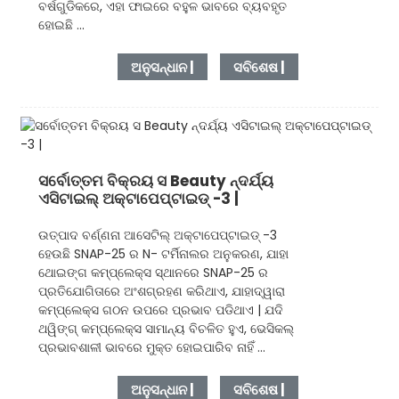
ବର୍ଷଗୁଡିକରେ, ଏହା ଫାଇରେ ବହୁଳ ଭାବରେ ବ୍ୟବହୃତ
ହୋଇଛି ...
ଅନୁସନ୍ଧାନ |
ସବିଶେଷ |
ସର୍ବୋତ୍ତମ ବିକ୍ରୟ ସ Beauty ନ୍ଦର୍ଯ୍ୟ
ଏସିଟାଇଲ୍ ଅକ୍ଟାପେପ୍ଟାଇଡ୍ -3 |
ଉତ୍ପାଦ ବର୍ଣ୍ଣନା ଆସେଟିଲ୍ ଅକ୍ଟାପେପ୍ଟାଇଡ୍ -3
ହେଉଛି SNAP-25 ର N- ଟର୍ମିନାଲର ଅନୁକରଣ, ଯାହା
ଥୋଇଙ୍ଗ କମ୍ପ୍ଲେକ୍ସ ସ୍ଥାନରେ SNAP-25 ର
ପ୍ରତିଯୋଗିତାରେ ଅଂଶଗ୍ରହଣ କରିଥାଏ, ଯାହାଦ୍ୱାରା
କମ୍ପ୍ଲେକ୍ସ ଗଠନ ଉପରେ ପ୍ରଭାବ ପଡିଥାଏ | ଯଦି
ଥୱିଙ୍ଗ୍ କମ୍ପ୍ଲେକ୍ସ ସାମାନ୍ୟ ବିଚଳିତ ହୁଏ, ଭେସିକଲ୍
ପ୍ରଭାବଶାଳୀ ଭାବରେ ମୁକ୍ତ ହୋଇପାରିବ ନାହିଁ ...
ଅନୁସନ୍ଧାନ |
ସବିଶେଷ |