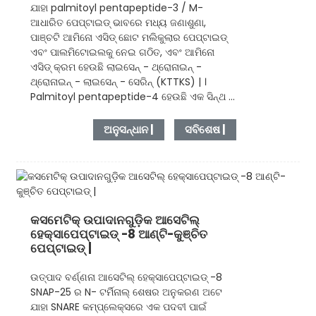
ଯାହା palmitoyl pentapeptide-3 / M-
ଆଧାରିତ ପେପ୍ଟାଇଡ୍ ଭାବରେ ମଧ୍ୟ ଜଣାଶୁଣା,
ପାଞ୍ଚଟି ଆମିନୋ ଏସିଡ୍ ଛୋଟ ମଲିକୁଲାର ପେପ୍ଟାଇଡ୍
ଏବଂ ପାଲମିଟୋଇଲକୁ ନେଇ ଗଠିତ, ଏବଂ ଆମିନୋ
ଏସିଡ୍ କ୍ରମ ହେଉଛି ଲାଇସେନ୍ - ଥ୍ରୋନାଇନ୍ -
ଥ୍ରୋନାଇନ୍ - ଲାଇସେନ୍ - ସେରିନ୍ (KTTKS) | ।
Palmitoyl pentapeptide-4 ହେଉଛି ଏକ ସିନ୍ଥ ...
ଅନୁସନ୍ଧାନ |
ସବିଶେଷ |
କସମେଟିକ୍ ଉପାଦାନଗୁଡ଼ିକ ଆସେଟିଲ୍
ହେକ୍ସାପେପ୍ଟାଇଡ୍ -8 ଆଣ୍ଟି-କୁଞ୍ଚିତ
ପେପ୍ଟାଇଡ୍ |
ଉତ୍ପାଦ ବର୍ଣ୍ଣନା ଆସେଟିଲ୍ ହେକ୍ସାପେପ୍ଟାଇଡ୍ -8
SNAP-25 ର N- ଟର୍ମିନାଲ୍ ଶେଷର ଅନୁକରଣ ଅଟେ
ଯାହା SNARE କମ୍ପ୍ଲେକ୍ସରେ ଏକ ପଦବୀ ପାଇଁ