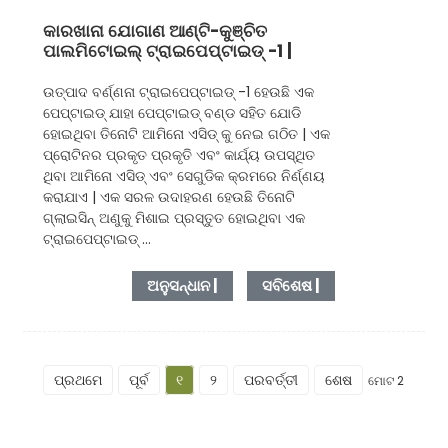
କାରଖାନା ଯୋଗାଣ ଆଣ୍ଟି-କୁଞ୍ଚିତ
ପାଲମିଟୋଇଲ୍ ଟ୍ରାଇପେପ୍ଟାଇଡ୍ -1 |
ଉତ୍ପାଦ ବର୍ଣ୍ଣନା ଟ୍ରାଇପେପ୍ଟାଇଡ୍ -1 ହେଉଛି ଏକ
ପେପ୍ଟାଇଡ୍ ଯାହା ପେପ୍ଟାଇଡ୍ ବଣ୍ଡ ସହିତ ଯୋଡି
ହୋଇଥିବା ତିନୋଟି ଆମିନୋ ଏସିଡ୍ କୁ ନେଇ ଗଠିତ | ଏକ
ପ୍ରୋଟିନର ପ୍ରକୃତ ପ୍ରକୃତି ଏବଂ କାର୍ଯ୍ୟ ଉପସ୍ଥିତ
ଥିବା ଆମିନୋ ଏସିଡ୍ ଏବଂ ସେଗୁଡିକ କ୍ରମରେ ନିର୍ଣ୍ଣୟ
କରାଯାଏ | ଏକ ସରଳ ଉଦାହରଣ ହେଉଛି ତିନୋଟି
ଗ୍ଲାଇସିନ୍ ଅଣୁକୁ ମିଶାଇ ପ୍ରସ୍ତୁତ ହୋଇଥିବା ଏକ
ଟ୍ରାଇପେପ୍ଟାଇଡ୍ ...
ଅନୁସନ୍ଧାନ |
ସବିଶେଷ |
ପ୍ରଥମେ
ପୂର୍ବ
୧
୨
ପରବର୍ତ୍ତୀ
ଶେଷ
ମୋଟ 2