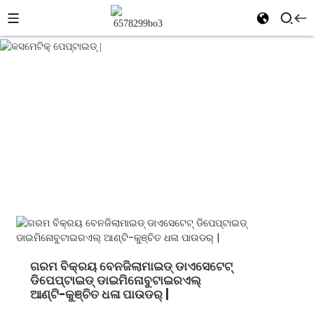
କସମେଟିକ୍
ଘର
ଉତ୍ପାଦଗୁଡିକ
ପେପ୍ଟାଇଡ୍ |
କସମେଟିକ୍ କଞ୍ଚାମାଲ |
କସମେଟିକ୍ ପେପ୍ଟାଇଡ୍ |
ଗରମ ବିକ୍ରୟ ବେନଜିଲାମାଇଡ୍ ଡାଏସେଟେଟ୍
ଡିପେପ୍ଟାଇଡ୍ ଡାଇମିନୋବୁଟାଇରଏଲ୍
ଆଣ୍ଟି-କୁଞ୍ଚିତ ଧଳା ପାଉଡର୍ |