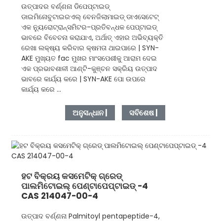
ଉତ୍ପାଦର ବର୍ଣ୍ଣନା ଡିପେପ୍ଟାଇଡ୍
ଡାଇମିନୋବୁଟାଇରଏଲ୍ ବେନଜିଲାମାଇଡ୍ ଡାଏସେଟେଟ୍
ଏକ ନ୍ୟୁରୋଟ୍ରାନ୍ସମିଟର-ପ୍ରତିବନ୍ଧକ ପେପ୍ଟାଇଡ୍
ଭାବରେ ବିବେଚନା କରାଯାଏ, ଅର୍ଥାତ୍ ଏହାର ଅଭିବ୍ୟକ୍ତି
ରେଖା ଲକ୍ଷ୍ୟ କରିବାର କ୍ଷମତା ଥାଇପାରେ | SYN-
AKE ମୁଖ୍ୟତ fac ମୁଖର ମାଂସପେଶୀକୁ ଆରାମ ଦେଇ
ଏକ ପ୍ରଭାବଶାଳୀ ଆଣ୍ଟି-କୁଞ୍ଚନ ସକ୍ରିୟ ଉତ୍ପାଦ
ଭାବରେ କାର୍ଯ୍ୟ କରେ | SYN-AKE ପୋ ଉପରେ
କାର୍ଯ୍ୟ କରେ ...
ଅନୁସନ୍ଧାନ |
ସବିଶେଷ |
ହଟ ବିକ୍ରୟ କସମେଟିକ୍ ଗ୍ରେଡ୍
ପାଲମିଟୋଇଲ୍ ପେଣ୍ଟାପେପ୍ଟାଇଡ୍ -4
CAS 214047-00-4
ଉତ୍ପାଦ ବର୍ଣ୍ଣନା Palmitoyl pentapeptide-4,