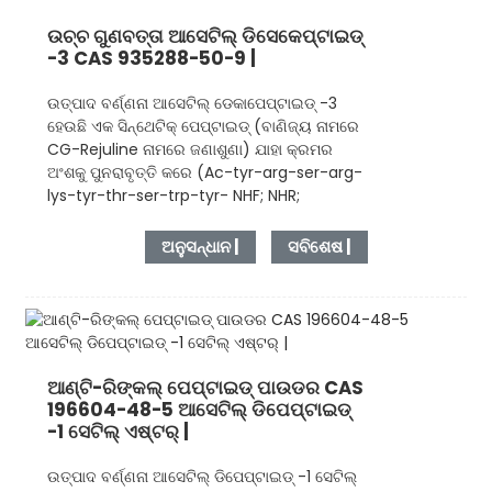
ଉଚ୍ଚ ଗୁଣବତ୍ତା ଆସେଟିଲ୍ ଡିସେକେପ୍ଟାଇଡ୍
-3 CAS 935288-50-9 |
ଉତ୍ପାଦ ବର୍ଣ୍ଣନା ଆସେଟିଲ୍ ଡେକାପେପ୍ଟାଇଡ୍ -3
ହେଉଛି ଏକ ସିନ୍ଥେଟିକ୍ ପେପ୍ଟାଇଡ୍ (ବାଣିଜ୍ୟ ନାମରେ
CG-Rejuline ନାମରେ ଜଣାଶୁଣା) ଯାହା କ୍ରମର
ଅଂଶକୁ ପୁନରାବୃତ୍ତି କରେ (Ac-tyr-arg-ser-arg-
lys-tyr-thr-ser-trp-tyr- NHF; NHR;
ଅନୁସନ୍ଧାନ |
ସବିଶେଷ |
ଆଣ୍ଟି-ରିଙ୍କଲ୍ ପେପ୍ଟାଇଡ୍ ପାଉଡର CAS
196604-48-5 ଆସେଟିଲ୍ ଡିପେପ୍ଟାଇଡ୍
-1 ସେଟିଲ୍ ଏଷ୍ଟର୍ |
ଉତ୍ପାଦ ବର୍ଣ୍ଣନା ଆସେଟିଲ୍ ଡିପେପ୍ଟାଇଡ୍ -1 ସେଟିଲ୍