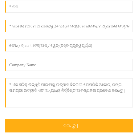
ପଠାନ୍ତୁ |