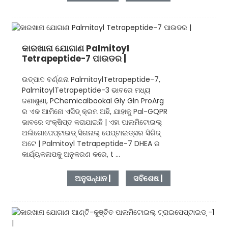
କାରଖାନା ଯୋଗାଣ Palmitoyl
Tetrapeptide-7 ପାଉଡର |
ଉତ୍ପାଦ ବର୍ଣ୍ଣନା PalmitoylTetrapeptide-7,
PalmitoylTetrapeptide-3 ଭାବରେ ମଧ୍ୟ
ଜଣାଶୁଣା, PChemicalbookal Gly Gln ProArg
ର ଏକ ଆମିନୋ ଏସିଡ୍ କ୍ରମ ଅଛି, ଯାହାକୁ Pal-GQPR
ଭାବରେ ସଂକ୍ଷିପ୍ତ କରାଯାଇଛି | ଏହା ପାଲମିଟୋଇଲ୍
ଅଲିଗୋପେପ୍ଟାଇଡ୍ ସିଗନାଲ୍ ପେପ୍ଟାଇଡ୍ସର ସିରିଜ୍
ଅଟେ | Palmitoyl Tetrapeptide-7 DHEA ର
କାର୍ଯ୍ୟକଳାପକୁ ଅନୁକରଣ କରେ, t ...
ଅନୁସନ୍ଧାନ |
ସବିଶେଷ |