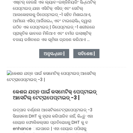
ଏଷ୍ଟର୍ ହେଉଛି ଏକ ଲ୍ୟାବ-ଇଞ୍ଜିନିୟରିଂ ସିନ୍ଥେଟିକ୍
ପେପ୍ଟାଇଡ୍ ଯାହା ଏସିଟିକ୍ ଏସିଡ୍ ଏବଂ ସେଟିଲ୍
ଆଲକୋହଲକୁ ଡିପେପ୍ଟାଇଡ୍ -1 ସହିତ ମିଶାଇଥାଏ,
ଆମିନୋ ଏସିଡ୍ ଆର୍ଜିନାଇନ୍ ଏବଂ ଟାଇରୋସିନ୍ ଦ୍ୱାରା
ଗଠିତ ଏକ ପେପ୍ଟାଇଡ୍ | ଡିପେପ୍ଟାଇଡ୍ -1 ଶରୀରରେ
ପ୍ରାକୃତିକ ଭାବରେ ମିଳିଥାଏ ଏବଂ ଚର୍ମର ଇଲାଷ୍ଟିକ୍
ବଜାୟ ରଖିବାରେ ଏକ ଭୂମିକା ଗ୍ରହଣ କରିଥାଏ ...
ଅନୁସନ୍ଧାନ |
ସବିଶେଷ |
କେଶର ଯତ୍ନ ପାଇଁ କସମେଟିକ୍ ପେପ୍ଟାଇଡ୍
ଆସେଟିଲ୍ ଟେଟ୍ରାପେପ୍ଟାଇଡ୍ -3 |
ଉତ୍ପାଦ ବର୍ଣ୍ଣନା ଆସେଟିଲଟେଟ୍ରାପେପ୍ଟାଇଡ୍ -3
ସିଧାସଳଖ DHT କୁ ହ୍ରାସ କରିପାରିବ ନାହିଁ, କିନ୍ତୁ ଏହା
ହେୟାର ଫୋଲିକଲ୍ସର ପ୍ରତିରୋଧକୁ DHT କୁ ବ
enhance ାଇପାରେ | ଏହା ହେୟାର ପପିଲାକୁ