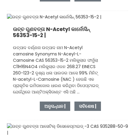
ଉଚ୍ଚ ଗୁଣବତ୍ତା N-Acetyl କାର୍ନୋସିନ୍
56353-15-2 |
ଉତ୍ପାଦ ବର୍ଣ୍ଣନା ଉତ୍ପାଦ ନାମ N-Acetyl
carnosine Synonyms N-Aceyl-L-
Carnosine CAS 56353-15-2 ମଲିକୁଲାର ଫର୍ମୁଲା
C11H16N4O4 ମଲିକୁଲାର ଓଜନ 268.27 EINECS
260-123-2 ଦୃଶ୍ୟ ଧଳା ପାଉଡର ଆସେ 99% ମିନିଟ୍
N-acetyl-L-Carnosine (NAC ) ହେଉଛି ଏକ
ପ୍ରାକୃତିକ ଇମିଡାଜୋଲ ଧାରଣ କରିଥିବା ଡିପେପ୍ଟାଇଡ୍
ଯେଉଁଥିରେ ଆଣ୍ଟିଅକ୍ସିଡାଣ୍ଟ ଏସି ଅଛି ...
ଅନୁସନ୍ଧାନ |
ସବିଶେଷ |